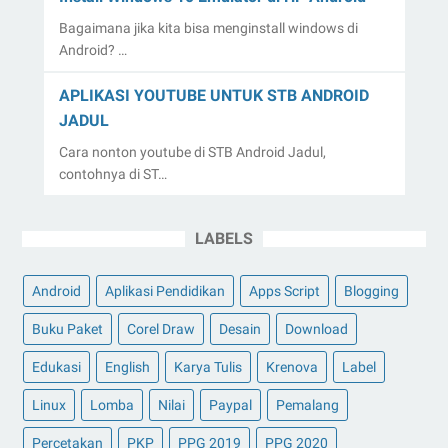
Bagaimana jika kita bisa menginstall windows di
Android? …
APLIKASI YOUTUBE UNTUK STB ANDROID
JADUL
Cara nonton youtube di STB Android Jadul,
contohnya di ST…
LABELS
Android
Aplikasi Pendidikan
Apps Script
Blogging
Buku Paket
Corel Draw
Desain
Download
Edukasi
English
Karya Tulis
Krenova
Label
Linux
Lomba
Nilai
Paypal
Pemalang
Percetakan
PKP
PPG 2019
PPG 2020