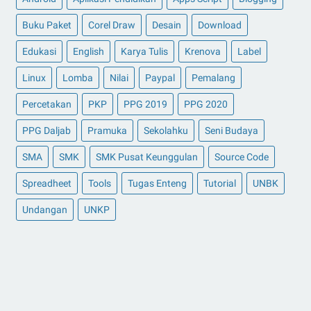
Buku Paket
Corel Draw
Desain
Download
Edukasi
English
Karya Tulis
Krenova
Label
Linux
Lomba
Nilai
Paypal
Pemalang
Percetakan
PKP
PPG 2019
PPG 2020
PPG Daljab
Pramuka
Sekolahku
Seni Budaya
SMA
SMK
SMK Pusat Keunggulan
Source Code
Spreadheet
Tools
Tugas Enteng
Tutorial
UNBK
Undangan
UNKP