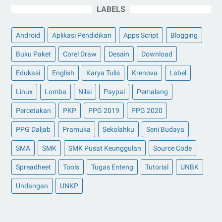
LABELS
Android
Aplikasi Pendidikan
Apps Script
Blogging
Buku Paket
Corel Draw
Desain
Download
Edukasi
English
Karya Tulis
Krenova
Label
Linux
Lomba
Nilai
Paypal
Pemalang
Percetakan
PKP
PPG 2019
PPG 2020
PPG Daljab
Pramuka
Sekolahku
Seni Budaya
SMA
SMK
SMK Pusat Keunggulan
Source Code
Spreadheet
Tools
Tugas Enteng
Tutorial
UNBK
Undangan
UNKP