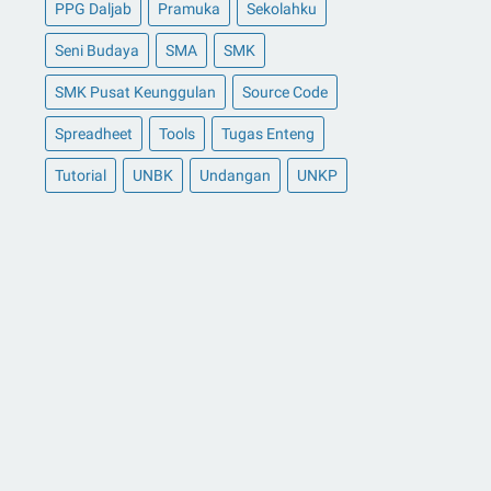
PPG Daljab
Pramuka
Sekolahku
Seni Budaya
SMA
SMK
SMK Pusat Keunggulan
Source Code
Spreadheet
Tools
Tugas Enteng
Tutorial
UNBK
Undangan
UNKP