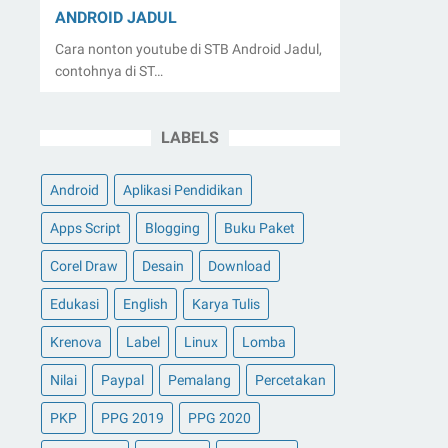
ANDROID JADUL
Cara nonton youtube di STB Android Jadul,
contohnya di ST…
LABELS
Android
Aplikasi Pendidikan
Apps Script
Blogging
Buku Paket
Corel Draw
Desain
Download
Edukasi
English
Karya Tulis
Krenova
Label
Linux
Lomba
Nilai
Paypal
Pemalang
Percetakan
PKP
PPG 2019
PPG 2020