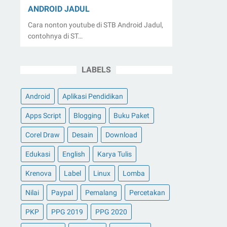
ANDROID JADUL
Cara nonton youtube di STB Android Jadul,
contohnya di ST…
LABELS
Android
Aplikasi Pendidikan
Apps Script
Blogging
Buku Paket
Corel Draw
Desain
Download
Edukasi
English
Karya Tulis
Krenova
Label
Linux
Lomba
Nilai
Paypal
Pemalang
Percetakan
PKP
PPG 2019
PPG 2020