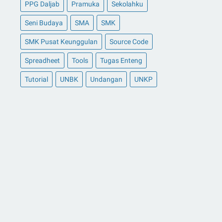
PPG Daljab
Pramuka
Sekolahku
Seni Budaya
SMA
SMK
SMK Pusat Keunggulan
Source Code
Spreadheet
Tools
Tugas Enteng
Tutorial
UNBK
Undangan
UNKP