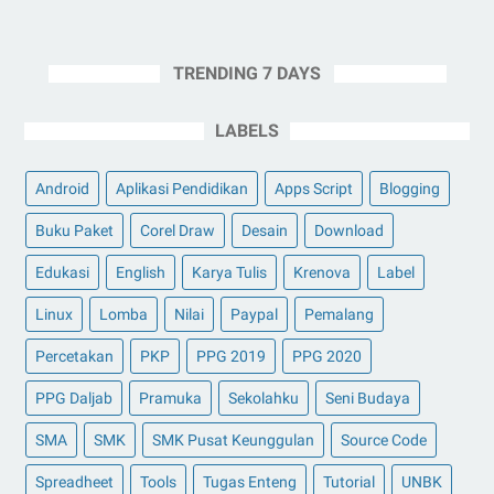
TRENDING 7 DAYS
LABELS
Android
Aplikasi Pendidikan
Apps Script
Blogging
Buku Paket
Corel Draw
Desain
Download
Edukasi
English
Karya Tulis
Krenova
Label
Linux
Lomba
Nilai
Paypal
Pemalang
Percetakan
PKP
PPG 2019
PPG 2020
PPG Daljab
Pramuka
Sekolahku
Seni Budaya
SMA
SMK
SMK Pusat Keunggulan
Source Code
Spreadheet
Tools
Tugas Enteng
Tutorial
UNBK