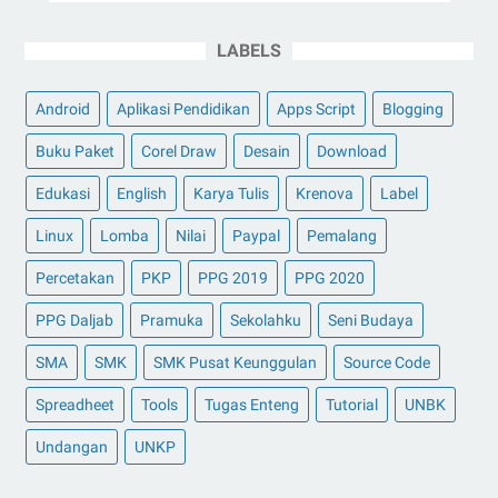
LABELS
Android
Aplikasi Pendidikan
Apps Script
Blogging
Buku Paket
Corel Draw
Desain
Download
Edukasi
English
Karya Tulis
Krenova
Label
Linux
Lomba
Nilai
Paypal
Pemalang
Percetakan
PKP
PPG 2019
PPG 2020
PPG Daljab
Pramuka
Sekolahku
Seni Budaya
SMA
SMK
SMK Pusat Keunggulan
Source Code
Spreadheet
Tools
Tugas Enteng
Tutorial
UNBK
Undangan
UNKP